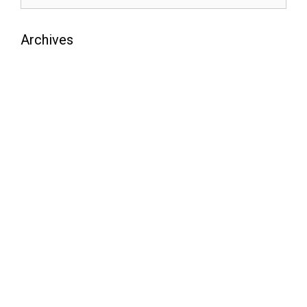
Archives
août 2026
juillet 2026
juin 2026
mai 2026
avril 2026
mars 2026
février 2026
janvier 2026
décembre 2025
novembre 2025
octobre 2025
septembre 2025