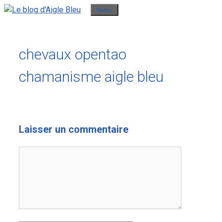
Aller
Menu
au
contenu
chevaux opentao
chamanisme aigle bleu
Laisser un commentaire
Commentaire