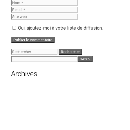
Nom
E-
mail
Site
web
Oui, ajoutez-moi à votre liste de diffusion.
Rechercher :
Archives
août 2026
juillet 2026
juin 2026
mai 2026
avril 2026
mars 2026