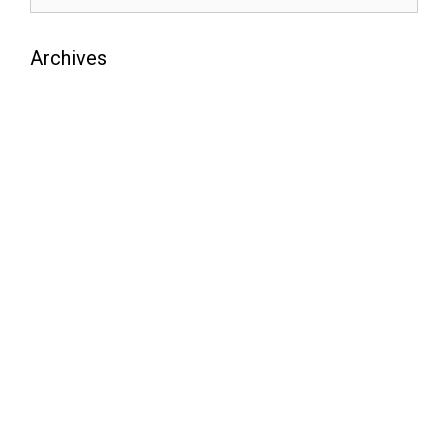
Archives
août 2026
juillet 2026
juin 2026
mai 2026
avril 2026
mars 2026
février 2026
janvier 2026
décembre 2025
novembre 2025
octobre 2025
septembre 2025