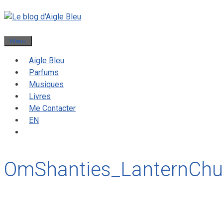
Menu
Aigle Bleu
Parfums
Musiques
Livres
Me Contacter
EN
OmShanties_LanternChu