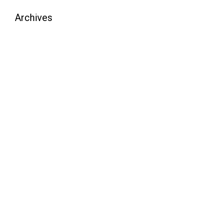
Archives
août 2026
juillet 2026
juin 2026
mai 2026
avril 2026
mars 2026
février 2026
janvier 2026
décembre 2025
novembre 2025
octobre 2025
septembre 2025