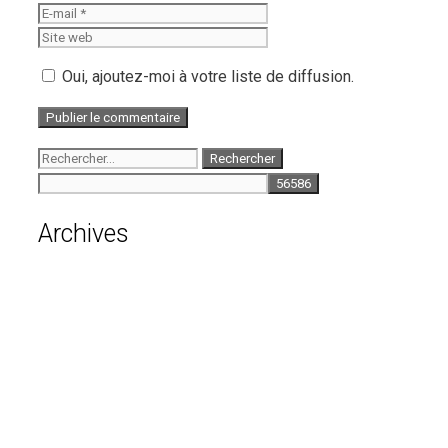
mail
Site
web
Oui, ajoutez-moi à votre liste de diffusion.
Rechercher :
Archives
août 2026
juillet 2026
juin 2026
mai 2026
avril 2026
mars 2026
février 2026