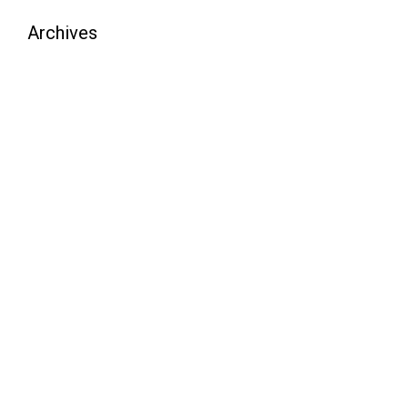
Archives
août 2026
juillet 2026
juin 2026
mai 2026
avril 2026
mars 2026
février 2026
janvier 2026
décembre 2025
novembre 2025
octobre 2025
septembre 2025