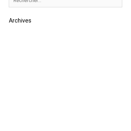
Archives
août 2026
juillet 2026
juin 2026
mai 2026
avril 2026
mars 2026
février 2026
janvier 2026
décembre 2025
novembre 2025
octobre 2025