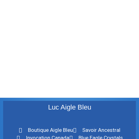
janvier 2012
décembre 2011
août 2011
juillet 2011
juillet 2010
mai 2010
décembre 2009
août 2009
mai 2008
Luc Aigle Bleu
Boutique Aigle Bleu
Savoir Ancestral
Invocation Canada
Blue Eagle Crystals