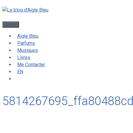
Menu
Aigle Bleu
Parfums
Musiques
Livres
Me Contacter
EN
5814267695_ffa80488c