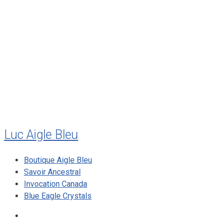
août 2011
juillet 2011
juillet 2010
mai 2010
décembre 2009
août 2009
mai 2008
Luc Aigle Bleu
Boutique Aigle Bleu
Savoir Ancestral
Invocation Canada
Blue Eagle Crystals