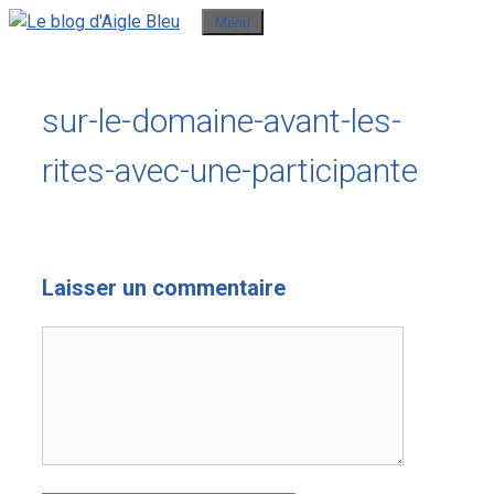
Aller
Menu
au
contenu
sur-le-domaine-avant-les-
rites-avec-une-participante
Laisser un commentaire
Commentaire