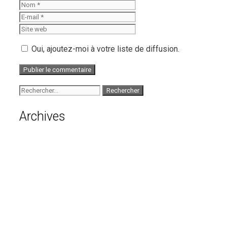
Nom
E-
mail
Site
web
Oui, ajoutez-moi à votre liste de diffusion.
Rechercher :
Archives
août 2026
juillet 2026
juin 2026
mai 2026
avril 2026
mars 2026
février 2026