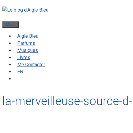
Menu
Aigle Bleu
Parfums
Musiques
Livres
Me Contacter
EN
la-merveilleuse-source-d