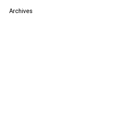
Archives
août 2026
juillet 2026
juin 2026
mai 2026
avril 2026
mars 2026
février 2026
janvier 2026
décembre 2025
novembre 2025
octobre 2025
septembre 2025