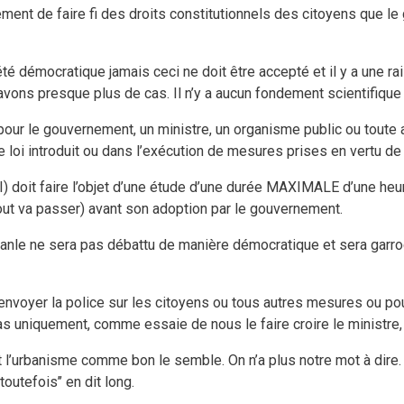
ment de faire fi des droits constitutionnels des citoyens que 
té démocratique jamais ceci ne doit être accepté et il y a une ra
ons presque plus de cas. Il n’y a aucun fondement scientifique 
e pour le gouvernement, un ministre, un organisme public ou toute
 loi introduit ou dans l’exécution de mesures prises en vertu de c
e I) doit faire l’objet d’une étude d’une durée MAXIMALE d’une he
out va passer) avant son adoption par le gouvernement.
anle ne sera pas débattu de manière démocratique et sera garro
, envoyer la police sur les citoyens ou tous autres mesures ou po
as uniquement, comme essaie de nous le faire croire le ministre, 
’urbanisme comme bon le semble. On n’a plus notre mot à dire. C’
toutefois’’ en dit long.