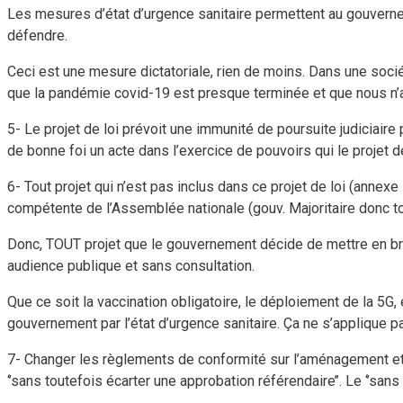
Les mesures d’état d’urgence sanitaire permettent au gouverne
défendre.
Ceci est une mesure dictatoriale, rien de moins. Dans une socié
que la pandémie covid-19 est presque terminée et que nous n’av
5- Le projet de loi prévoit une immunité de poursuite judiciair
de bonne foi un acte dans l’exercice de pouvoirs qui le projet de
6- Tout projet qui n’est pas inclus dans ce projet de loi (annex
compétente de l’Assemblée nationale (gouv. Majoritaire donc t
Donc, TOUT projet que le gouvernement décide de mettre en br
audience publique et sans consultation.
Que ce soit la vaccination obligatoire, le déploiement de la 5G
gouvernement par l’état d’urgence sanitaire. Ça ne s’applique p
7- Changer les règlements de conformité sur l’aménagement et l
‘’sans toutefois écarter une approbation référendaire’’. Le ‘’sans 