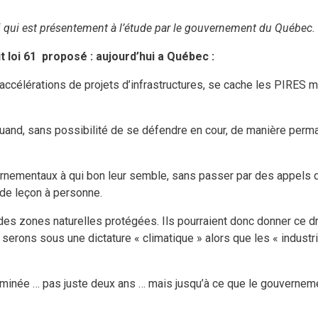
loi qui est présentement à l’étude par le gouvernement du Québec.
t loi 61 proposé : aujourd’hui a Québec :
’accélérations de projets d’infrastructures, se cache les PIRES 
quand, sans possibilité de se défendre en cour, de manière perma
rnementaux à qui bon leur semble, sans passer par des appels d’
de leçon à personne.
 des zones naturelles protégées. Ils pourraient donc donner ce dr
serons sous une dictature « climatique » alors que les « industr
terminée … pas juste deux ans … mais jusqu’à ce que le gouverne