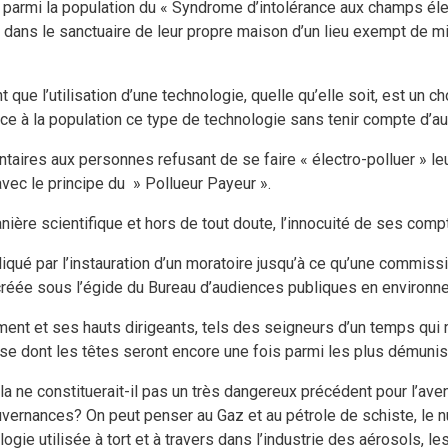
 parmi la population du « Syndrome d’intolérance aux champs é
 dans le sanctuaire de leur propre maison d’un lieu exempt de 
 que l’utilisation d’une technologie, quelle qu’elle soit, est un 
 à la population ce type de technologie sans tenir compte d’auc
taires aux personnes refusant de se faire « électro-polluer » l
avec le principe du » Pollueur Payeur ».
ière scientifique et hors de tout doute, l’innocuité de ses compt
iqué par l’instauration d’un moratoire jusqu’à ce qu’une commissi
 créée sous l’égide du Bureau d’audiences publiques en environ
t et ses hauts dirigeants, tels des seigneurs d’un temps qui m
se dont les têtes seront encore une fois parmi les plus démunis
a ne constituerait-il pas un très dangereux précédent pour l’ave
gouvernances? On peut penser au Gaz et au pétrole de schiste, le n
ie utilisée à tort et à travers dans l’industrie des aérosols, le