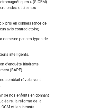
lectromagnétiques » (SICEM)
micro ondes et champs
choix pris en connaissance de
un avis contradictoire;
eur demeure par ces types de
eurs intelligents.
on d’enquête itinérante,
nement (BAPE).
e semblait révolu, vont
.
nir de nos enfants en donnant
ucléaire, la réforme de la
s OGM et les intrants