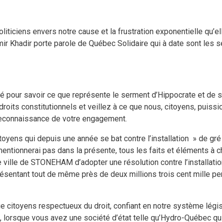
liticiens envers notre cause et la frustration exponentielle qu’
r Khadir porte parole de Québec Solidaire qui à date sont les se
 pour savoir ce que représente le serment d’Hippocrate et de so
oits constitutionnels et veillez à ce que nous, citoyens, puissio
e reconnaissance de votre engagement.
toyens qui depuis une année se bat contre l’installation » de gr
mentionnerai pas dans la présente, tous les faits et éléments à
e ville de STONEHAM d’adopter une résolution contre l’installat
résentant tout de même près de deux millions trois cent mille p
ue citoyens respectueux du droit, confiant en notre système législ
 lorsque vous avez une société d’état telle qu’Hydro-Québec qu