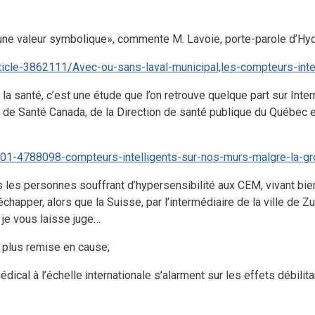
a une valeur symbolique», commente M. Lavoie, porte-parole d’H
cle-3862111/Avec-ou-sans-laval-municipal,les-compteurs-intel
la santé, c’est une étude que l’on retrouve quelque part sur Intern
bles de Santé Canada, de la Direction de santé publique du Québec 
/01-4788098-compteurs-intelligents-sur-nos-murs-malgre-la-g
tes les personnes souffrant d’hypersensibilité aux CEM, vivant bi
happer, alors que la Suisse, par l’intermédiaire de la ville de Zuri
je vous laisse juge…
n plus remise en cause;
ical à l’échelle internationale s’alarment sur les effets débili