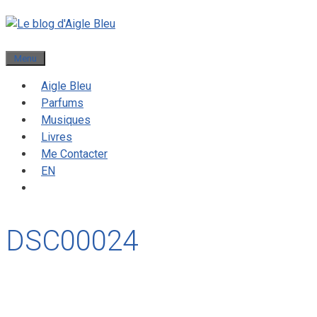
Menu
Aigle Bleu
Parfums
Musiques
Livres
Me Contacter
EN
DSC00024