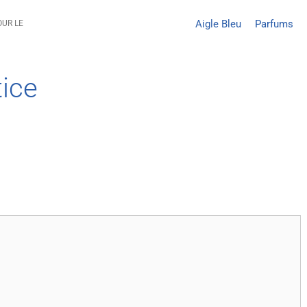
Aigle Bleu
Parfums
OUR LE
tice