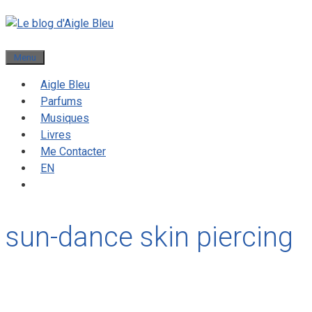
Menu
Aigle Bleu
Parfums
Musiques
Livres
Me Contacter
EN
sun-dance skin piercing