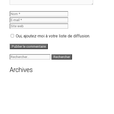
Nom
E-
mail
Site
web
Oui, ajoutez-moi à votre liste de diffusion.
Rechercher :
Archives
août 2026
juillet 2026
juin 2026
mai 2026
avril 2026