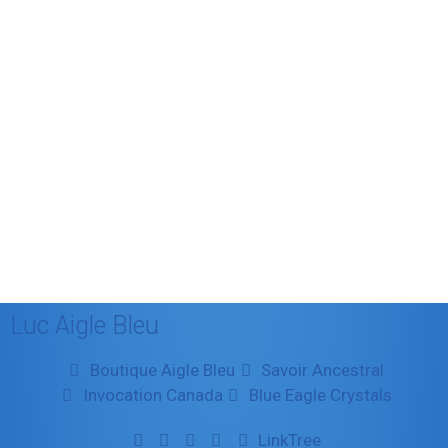
janvier 2012
décembre 2011
août 2011
juillet 2011
juillet 2010
mai 2010
décembre 2009
août 2009
mai 2008
Luc Aigle Bleu
Boutique Aigle Bleu
Savoir Ancestral
Invocation Canada
Blue Eagle Crystals
LinkTree