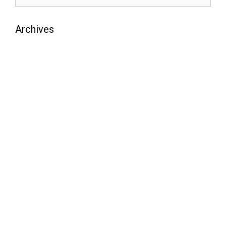
Archives
août 2026
juillet 2026
juin 2026
mai 2026
avril 2026
mars 2026
février 2026
janvier 2026
décembre 2025
novembre 2025
octobre 2025
septembre 2025