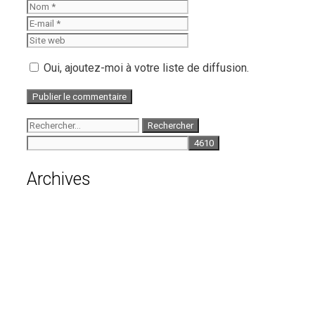
Nom
E-
mail
Site
web
Oui, ajoutez-moi à votre liste de diffusion.
Rechercher :
Archives
août 2026
juillet 2026
juin 2026
mai 2026
avril 2026
mars 2026