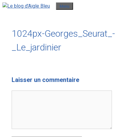
Aller
Menu
au
contenu
1024px-Georges_Seurat_-
_Le_jardinier
Laisser un commentaire
Commentaire