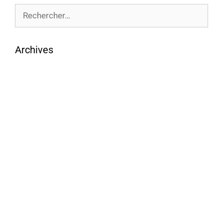
Archives
août 2026
juillet 2026
juin 2026
mai 2026
avril 2026
mars 2026
février 2026
janvier 2026
décembre 2025
novembre 2025