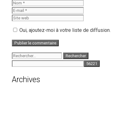
Nom
E-
mail
Site
web
Oui, ajoutez-moi à votre liste de diffusion.
Rechercher :
Archives
août 2026
juillet 2026
juin 2026
mai 2026
avril 2026
mars 2026