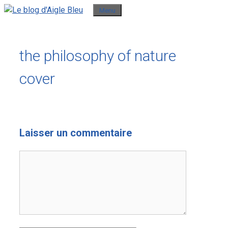
Aller
Menu
au
contenu
the philosophy of nature
cover
Laisser un commentaire
Commentaire