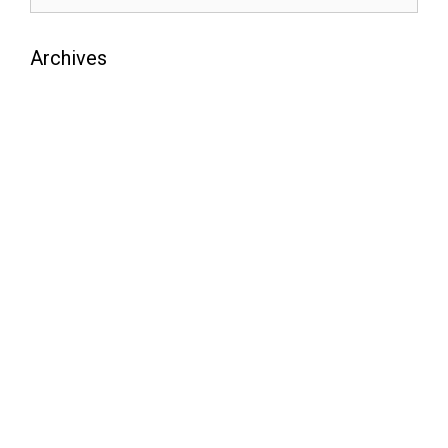
Archives
août 2026
juillet 2026
juin 2026
mai 2026
avril 2026
mars 2026
février 2026
janvier 2026
décembre 2025
novembre 2025
octobre 2025
septembre 2025