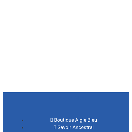
janvier 2012
décembre 2011
août 2011
juillet 2011
juillet 2010
mai 2010
décembre 2009
août 2009
mai 2008
Luc Aigle Bleu
Boutique Aigle Bleu
Savoir Ancestral