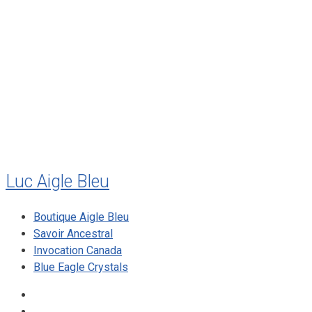
août 2011
juillet 2011
juillet 2010
mai 2010
décembre 2009
août 2009
mai 2008
Luc Aigle Bleu
Boutique Aigle Bleu
Savoir Ancestral
Invocation Canada
Blue Eagle Crystals