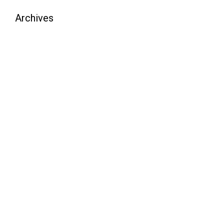
Archives
août 2026
juillet 2026
juin 2026
mai 2026
avril 2026
mars 2026
février 2026
janvier 2026
décembre 2025
novembre 2025
octobre 2025
septembre 2025