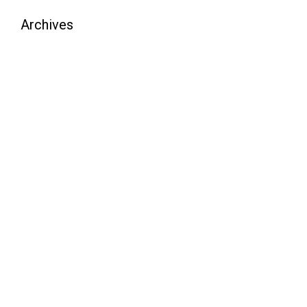
Archives
août 2026
juillet 2026
juin 2026
mai 2026
avril 2026
mars 2026
février 2026
janvier 2026
décembre 2025
novembre 2025
octobre 2025
septembre 2025