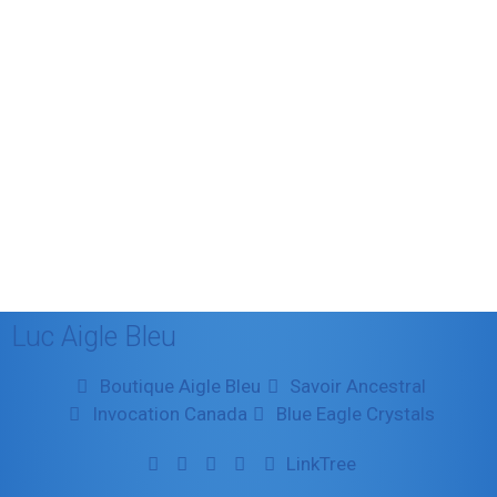
décembre 2011
août 2011
juillet 2011
juillet 2010
mai 2010
décembre 2009
août 2009
mai 2008
Luc Aigle Bleu
Boutique Aigle Bleu
Savoir Ancestral
Invocation Canada
Blue Eagle Crystals
LinkTree