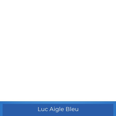
avril 2012
mars 2012
février 2012
janvier 2012
décembre 2011
août 2011
juillet 2011
juillet 2010
mai 2010
décembre 2009
août 2009
mai 2008
Luc Aigle Bleu