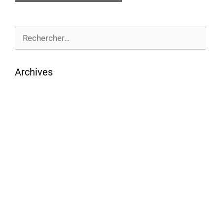
Archives
août 2026
juillet 2026
juin 2026
mai 2026
avril 2026
mars 2026
février 2026
janvier 2026
décembre 2025