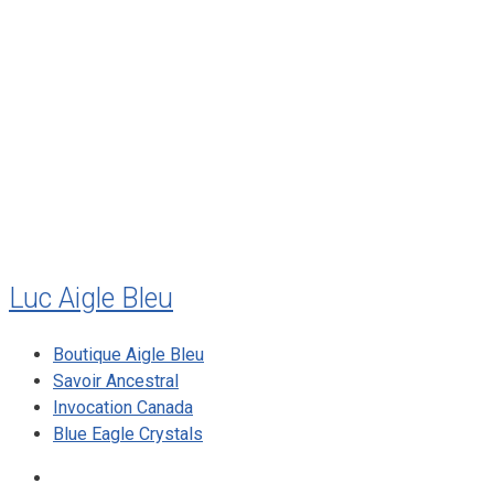
août 2011
juillet 2011
juillet 2010
mai 2010
décembre 2009
août 2009
mai 2008
Luc Aigle Bleu
Boutique Aigle Bleu
Savoir Ancestral
Invocation Canada
Blue Eagle Crystals