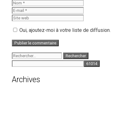
Nom
E-
mail
Site
web
Oui, ajoutez-moi à votre liste de diffusion.
Rechercher :
Archives
août 2026
juillet 2026
juin 2026
mai 2026
avril 2026
mars 2026