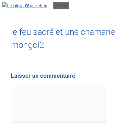
Aller
Menu
au
contenu
le feu sacré et une chamane
mongol2
Laisser un commentaire
Commentaire