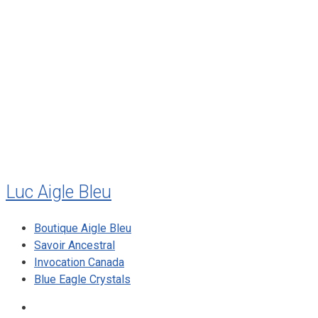
août 2011
juillet 2011
juillet 2010
mai 2010
décembre 2009
août 2009
mai 2008
Luc Aigle Bleu
Boutique Aigle Bleu
Savoir Ancestral
Invocation Canada
Blue Eagle Crystals