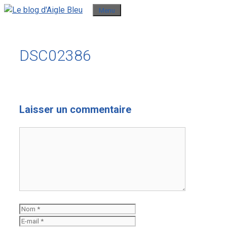
Aller
Menu
au
contenu
DSC02386
Laisser un commentaire
Commentaire
Nom
E-
mail
Site