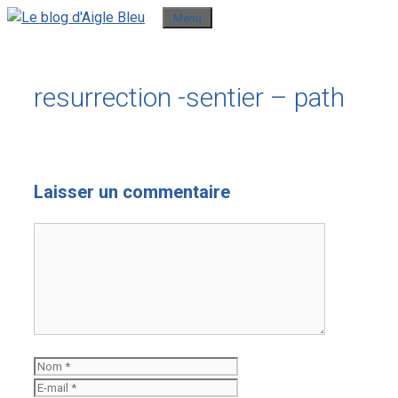
Aller
Menu
au
contenu
resurrection -sentier – path
Laisser un commentaire
Commentaire
Nom
E-
mail
Site