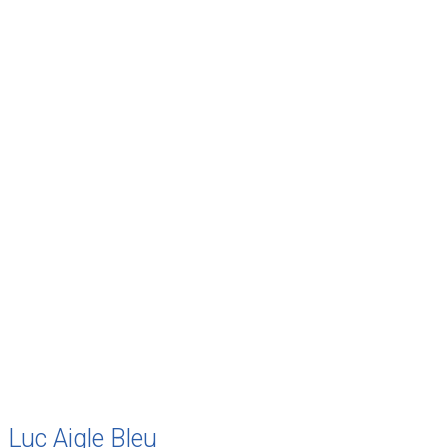
juin 2012
mai 2012
avril 2012
mars 2012
février 2012
janvier 2012
décembre 2011
août 2011
juillet 2011
juillet 2010
mai 2010
décembre 2009
août 2009
mai 2008
Luc Aigle Bleu