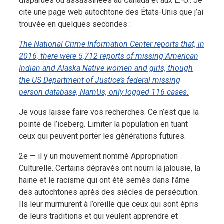
disparues ou assassinées au Canada et aux É.-U.. Je
cite une page web autochtone des États-Unis que j’ai
trouvée en quelques secondes :
The National Crime Information Center reports that, in
2016, there were 5,712 reports of missing American
Indian and Alaska Native women and girls, though
the US Department of Justice’s federal missing
person database, NamUs, only logged 116 cases.
Je vous laisse faire vos recherches. Ce n’est que la
pointe de l’iceberg. Limiter la population en tuant
ceux qui peuvent porter les générations futures.
2e — il y un mouvement nommé Appropriation
Culturelle. Certains dépravés ont nourri la jalousie, la
haine et le racisme qui ont été semés dans l’âme
des autochtones après des siècles de persécution.
Ils leur murmurent à l’oreille que ceux qui sont épris
de leurs traditions et qui veulent apprendre et