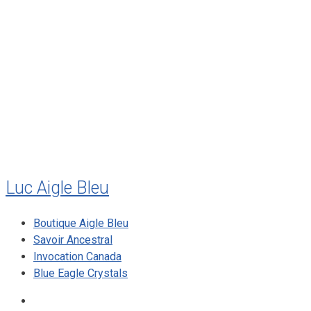
août 2011
juillet 2011
juillet 2010
mai 2010
décembre 2009
août 2009
mai 2008
Luc Aigle Bleu
Boutique Aigle Bleu
Savoir Ancestral
Invocation Canada
Blue Eagle Crystals