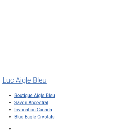
août 2011
juillet 2011
juillet 2010
mai 2010
décembre 2009
août 2009
mai 2008
Luc Aigle Bleu
Boutique Aigle Bleu
Savoir Ancestral
Invocation Canada
Blue Eagle Crystals