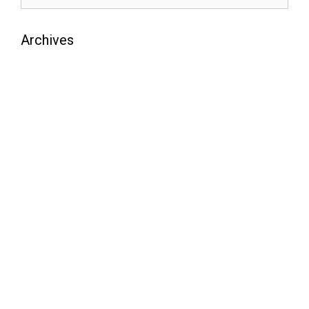
Archives
août 2026
juillet 2026
juin 2026
mai 2026
avril 2026
mars 2026
février 2026
janvier 2026
décembre 2025
novembre 2025
octobre 2025
septembre 2025