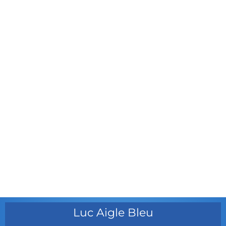
avril 2012
mars 2012
février 2012
janvier 2012
décembre 2011
août 2011
juillet 2011
juillet 2010
mai 2010
décembre 2009
août 2009
mai 2008
Luc Aigle Bleu