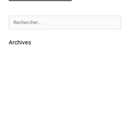
Archives
août 2026
juillet 2026
juin 2026
mai 2026
avril 2026
mars 2026
février 2026
janvier 2026
décembre 2025