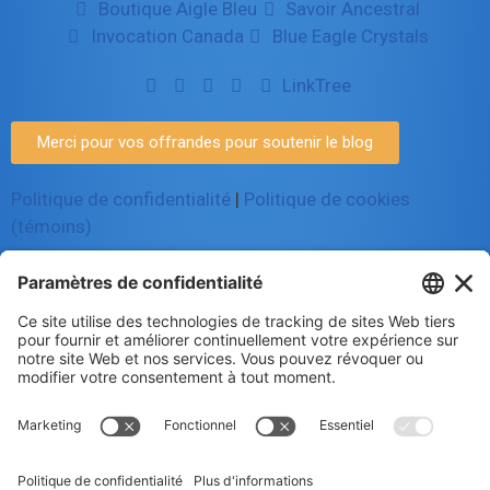
Boutique Aigle Bleu
Savoir Ancestral
Invocation Canada
Blue Eagle Crystals
LinkTree
Merci pour vos offrandes pour soutenir le blog
Politique de confidentialité
|
Politique de cookies
(témoins)
© 2025 Luc Aigle Bleu. Tout droit
réservé.
S'inscrire à mon Infolettre