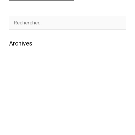
Archives
août 2026
juillet 2026
juin 2026
mai 2026
avril 2026
mars 2026
février 2026
janvier 2026
décembre 2025