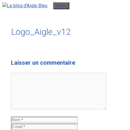
Aller
Menu
au
contenu
Logo_Aigle_v12
Laisser un commentaire
Commentaire
Nom
E-
mail
Site