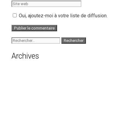
web
Oui, ajoutez-moi à votre liste de diffusion.
Rechercher :
Archives
août 2026
juillet 2026
juin 2026
mai 2026
avril 2026
mars 2026
février 2026
janvier 2026
décembre 2025