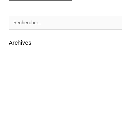
Archives
août 2026
juillet 2026
juin 2026
mai 2026
avril 2026
mars 2026
février 2026
janvier 2026
décembre 2025