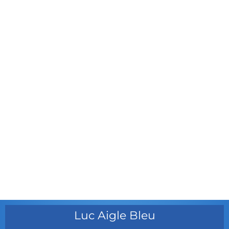
avril 2012
mars 2012
février 2012
janvier 2012
décembre 2011
août 2011
juillet 2011
juillet 2010
mai 2010
décembre 2009
août 2009
mai 2008
Luc Aigle Bleu