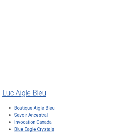
janvier 2012
décembre 2011
août 2011
juillet 2011
juillet 2010
mai 2010
décembre 2009
août 2009
mai 2008
Luc Aigle Bleu
Boutique Aigle Bleu
Savoir Ancestral
Invocation Canada
Blue Eagle Crystals