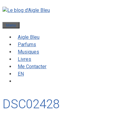
Menu
Aigle Bleu
Parfums
Musiques
Livres
Me Contacter
EN
DSC02428