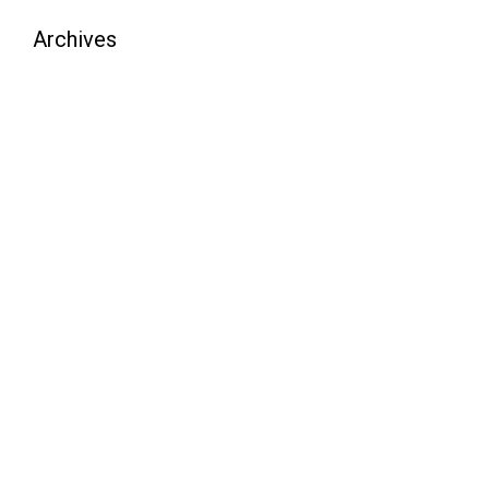
Archives
août 2026
juillet 2026
juin 2026
mai 2026
avril 2026
mars 2026
février 2026
janvier 2026
décembre 2025
novembre 2025
octobre 2025
septembre 2025