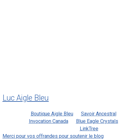
janvier 2012
décembre 2011
août 2011
juillet 2011
juillet 2010
mai 2010
décembre 2009
août 2009
mai 2008
Luc Aigle Bleu
Boutique Aigle Bleu
Savoir Ancestral
Invocation Canada
Blue Eagle Crystals
LinkTree
Merci pour vos offrandes pour soutenir le blog