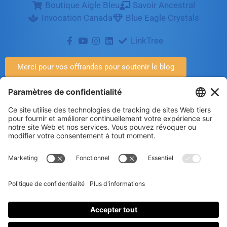
Boutique Aigle Bleu
Savoir Ancestral
Invocation Canada
Blue Eagle Crystals
LinkTree
Merci pour vos offrandes pour soutenir le blog
Politique de confidentialité
|
Politique de cookies
(témoins)
© 2025 Luc Aigle Bleu. Tout droit
réservé.
S'inscrire à mon Infolettre