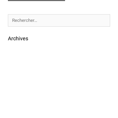
Archives
août 2026
juillet 2026
juin 2026
mai 2026
avril 2026
mars 2026
février 2026
janvier 2026
décembre 2025