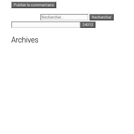
Rechercher :
Archives
août 2026
juillet 2026
juin 2026
mai 2026
avril 2026
mars 2026
février 2026
janvier 2026
décembre 2025
novembre 2025
octobre 2025