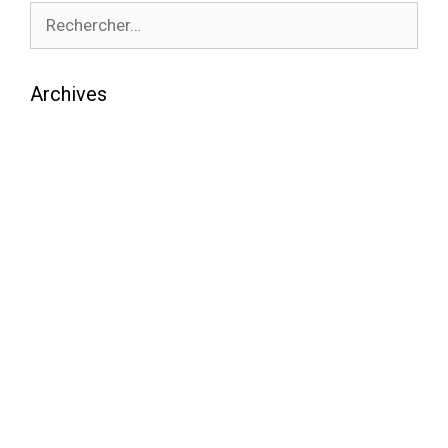
Archives
août 2026
juillet 2026
juin 2026
mai 2026
avril 2026
mars 2026
février 2026
janvier 2026
décembre 2025
novembre 2025