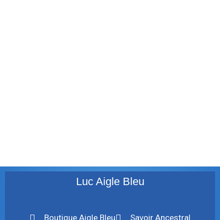
février 2012
janvier 2012
décembre 2011
août 2011
juillet 2011
juillet 2010
mai 2010
décembre 2009
août 2009
mai 2008
Luc Aigle Bleu
Boutique Aigle Bleu
Savoir Ancestral