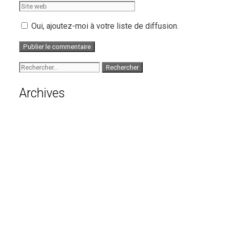
web
Oui, ajoutez-moi à votre liste de diffusion.
Rechercher :
Archives
août 2026
juillet 2026
juin 2026
mai 2026
avril 2026
mars 2026
février 2026
janvier 2026
décembre 2025