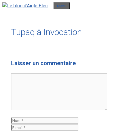
Aller
Menu
au
contenu
Tupaq à Invocation
Laisser un commentaire
Commentaire
Nom
E-
mail
Site