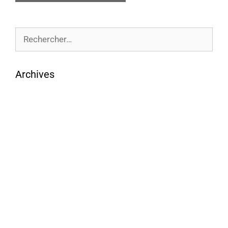
Archives
août 2026
juillet 2026
juin 2026
mai 2026
avril 2026
mars 2026
février 2026
janvier 2026
décembre 2025