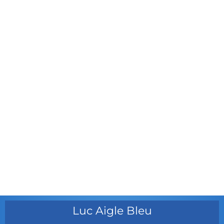
avril 2012
mars 2012
février 2012
janvier 2012
décembre 2011
août 2011
juillet 2011
juillet 2010
mai 2010
décembre 2009
août 2009
mai 2008
Luc Aigle Bleu